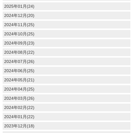
2025年01月(24)
2024年12月(20)
2024年11月(25)
2024年10月(25)
2024年09月(23)
2024年08月(22)
2024年07月(26)
2024年06月(25)
2024年05月(21)
2024年04月(25)
2024年03月(26)
2024年02月(22)
2024年01月(22)
2023年12月(18)