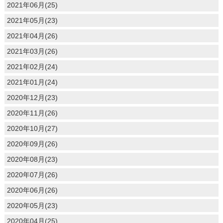
2021年06月(25)
2021年05月(23)
2021年04月(26)
2021年03月(26)
2021年02月(24)
2021年01月(24)
2020年12月(23)
2020年11月(26)
2020年10月(27)
2020年09月(26)
2020年08月(23)
2020年07月(26)
2020年06月(26)
2020年05月(23)
2020年04月(25)