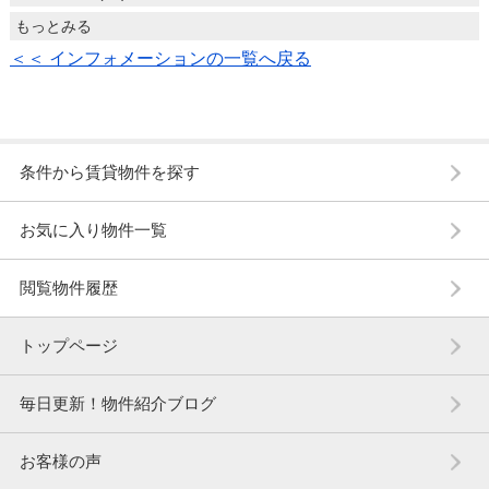
もっとみる
＜＜ インフォメーションの一覧へ戻る
条件から賃貸物件を探す
お気に入り物件一覧
閲覧物件履歴
トップページ
毎日更新！物件紹介ブログ
お客様の声