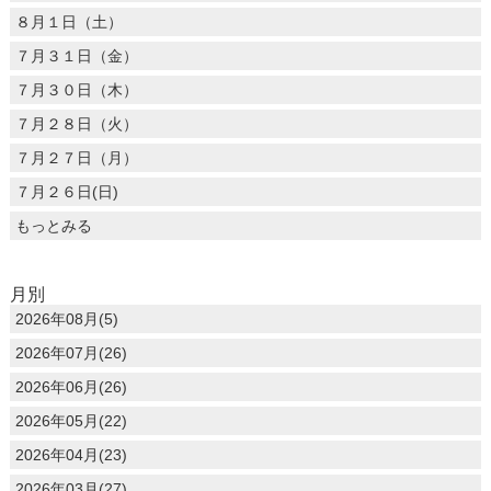
８月１日（土）
７月３１日（金）
７月３０日（木）
７月２８日（火）
７月２７日（月）
７月２６日(日)
もっとみる
月別
2026年08月(5)
2026年07月(26)
2026年06月(26)
2026年05月(22)
2026年04月(23)
2026年03月(27)