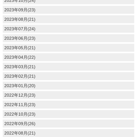
2023年10月(24)
2023年09月(23)
2023年08月(21)
2023年07月(24)
2023年06月(23)
2023年05月(21)
2023年04月(22)
2023年03月(21)
2023年02月(21)
2023年01月(20)
2022年12月(23)
2022年11月(23)
2022年10月(23)
2022年09月(26)
2022年08月(21)