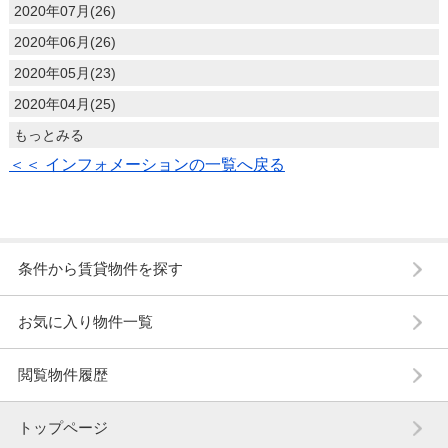
2020年07月(26)
2020年06月(26)
2020年05月(23)
2020年04月(25)
もっとみる
＜＜ インフォメーションの一覧へ戻る
条件から賃貸物件を探す
お気に入り物件一覧
閲覧物件履歴
トップページ