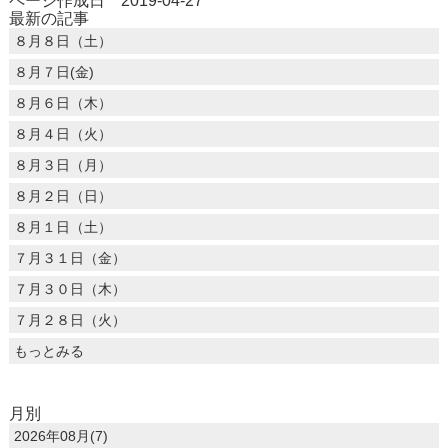
ページ作成日 2019-04-27
最新の記事
８月８日（土）
８月７日(金)
８月６日（木）
８月４日（火）
８月３日（月）
８月２日（日）
８月１日（土）
７月３１日（金）
７月３０日（木）
７月２８日（火）
もっとみる
月別
2026年08月(7)