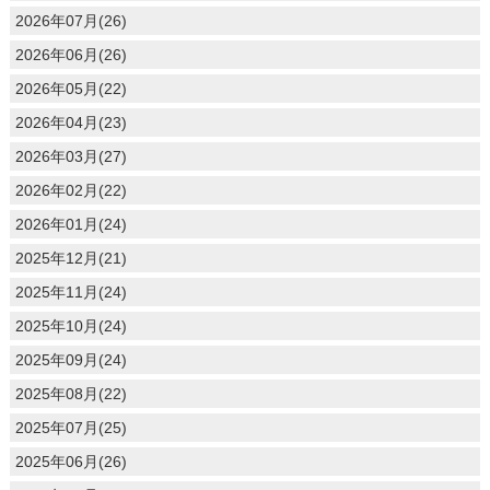
2026年07月(26)
2026年06月(26)
2026年05月(22)
2026年04月(23)
2026年03月(27)
2026年02月(22)
2026年01月(24)
2025年12月(21)
2025年11月(24)
2025年10月(24)
2025年09月(24)
2025年08月(22)
2025年07月(25)
2025年06月(26)