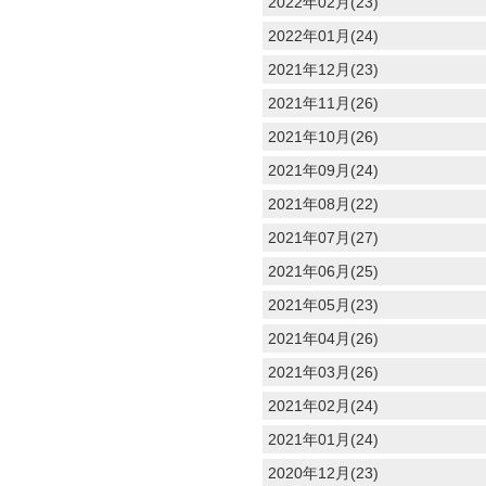
2022年02月(23)
2022年01月(24)
2021年12月(23)
2021年11月(26)
2021年10月(26)
2021年09月(24)
2021年08月(22)
2021年07月(27)
2021年06月(25)
2021年05月(23)
2021年04月(26)
2021年03月(26)
2021年02月(24)
2021年01月(24)
2020年12月(23)