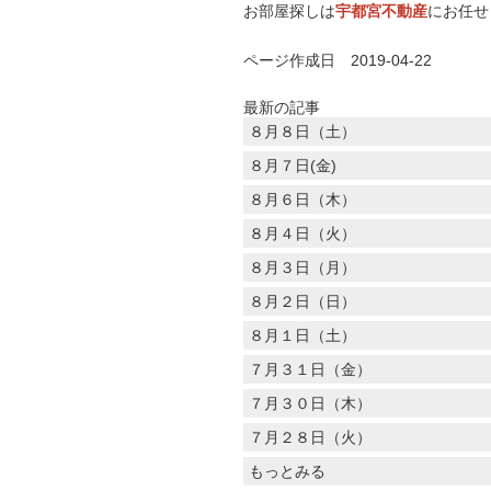
お部屋探しは
宇都宮不動産
にお任せ
ページ作成日 2019-04-22
最新の記事
８月８日（土）
８月７日(金)
８月６日（木）
８月４日（火）
８月３日（月）
８月２日（日）
８月１日（土）
７月３１日（金）
７月３０日（木）
７月２８日（火）
もっとみる