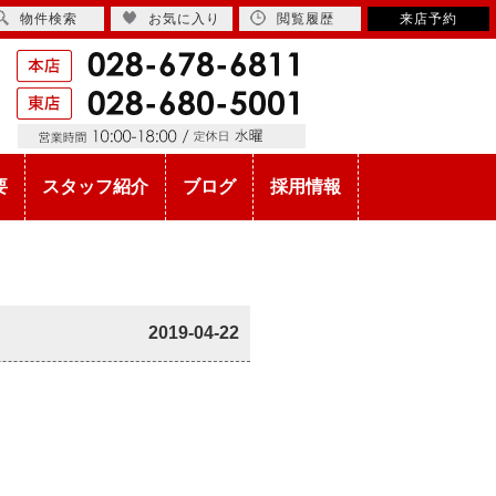
物件検索
お気に入り
閲覧履歴
来店予約
要
スタッフ紹介
ブログ
採用情報
2019-04-22