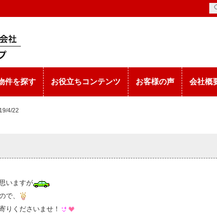
物件を探す
お役立ちコンテンツ
お客様の声
会社概
19/4/22
思いますが
ので、
寄りくださいませ！