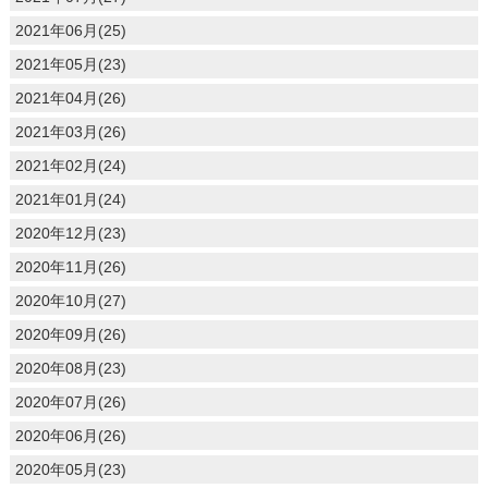
2021年06月(25)
2021年05月(23)
2021年04月(26)
2021年03月(26)
2021年02月(24)
2021年01月(24)
2020年12月(23)
2020年11月(26)
2020年10月(27)
2020年09月(26)
2020年08月(23)
2020年07月(26)
2020年06月(26)
2020年05月(23)