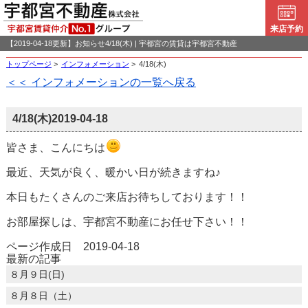
来店予約
【2019-04-18更新】お知らせ4/18(木) | 宇都宮の賃貸は宇都宮不動産
トップページ
>
インフォメーション
>
4/18(木)
＜＜ インフォメーションの一覧へ戻る
4/18(木)
2019-04-18
皆さま、こんにちは
最近、天気が良く、暖かい日が続きますね♪
本日もたくさんのご来店お待ちしております！！
お部屋探しは、宇都宮不動産にお任せ下さい！！
ページ作成日 2019-04-18
最新の記事
８月９日(日)
８月８日（土）