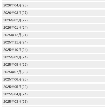
2026年04月(23)
2026年03月(27)
2026年02月(22)
2026年01月(24)
2025年12月(21)
2025年11月(24)
2025年10月(24)
2025年09月(24)
2025年08月(22)
2025年07月(25)
2025年06月(26)
2025年05月(22)
2025年04月(24)
2025年03月(26)