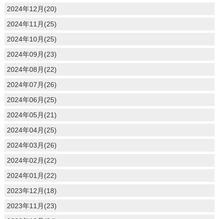
2024年12月(20)
2024年11月(25)
2024年10月(25)
2024年09月(23)
2024年08月(22)
2024年07月(26)
2024年06月(25)
2024年05月(21)
2024年04月(25)
2024年03月(26)
2024年02月(22)
2024年01月(22)
2023年12月(18)
2023年11月(23)