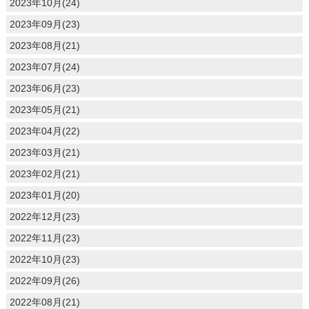
2023年10月(24)
2023年09月(23)
2023年08月(21)
2023年07月(24)
2023年06月(23)
2023年05月(21)
2023年04月(22)
2023年03月(21)
2023年02月(21)
2023年01月(20)
2022年12月(23)
2022年11月(23)
2022年10月(23)
2022年09月(26)
2022年08月(21)