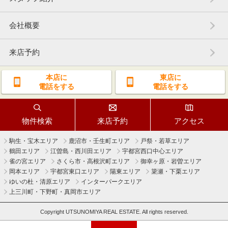
会社概要
来店予約
本店に
東店に
電話をする
電話をする
物件検索
来店予約
アクセス
駒生・宝木エリア
鹿沼市・壬生町エリア
戸祭・若草エリア
鶴田エリア
江曽島・西川田エリア
宇都宮西口中心エリア
雀の宮エリア
さくら市・高根沢町エリア
御幸ヶ原・岩曽エリア
岡本エリア
宇都宮東口エリア
陽東エリア
簗瀬・下栗エリア
ゆいの杜・清原エリア
インターパークエリア
上三川町・下野町・真岡市エリア
Copyright UTSUNOMIYA REAL ESTATE. All rights reserved.