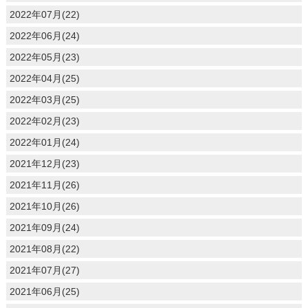
2022年07月(22)
2022年06月(24)
2022年05月(23)
2022年04月(25)
2022年03月(25)
2022年02月(23)
2022年01月(24)
2021年12月(23)
2021年11月(26)
2021年10月(26)
2021年09月(24)
2021年08月(22)
2021年07月(27)
2021年06月(25)