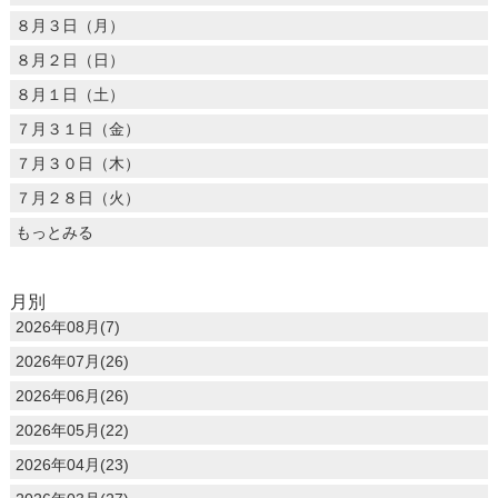
８月３日（月）
８月２日（日）
８月１日（土）
７月３１日（金）
７月３０日（木）
７月２８日（火）
もっとみる
月別
2026年08月(7)
2026年07月(26)
2026年06月(26)
2026年05月(22)
2026年04月(23)