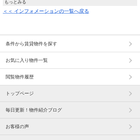
もっとみる
＜＜ インフォメーションの一覧へ戻る
条件から賃貸物件を探す
お気に入り物件一覧
閲覧物件履歴
トップページ
毎日更新！物件紹介ブログ
お客様の声