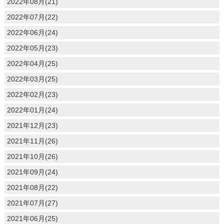
2022年08月(21)
2022年07月(22)
2022年06月(24)
2022年05月(23)
2022年04月(25)
2022年03月(25)
2022年02月(23)
2022年01月(24)
2021年12月(23)
2021年11月(26)
2021年10月(26)
2021年09月(24)
2021年08月(22)
2021年07月(27)
2021年06月(25)