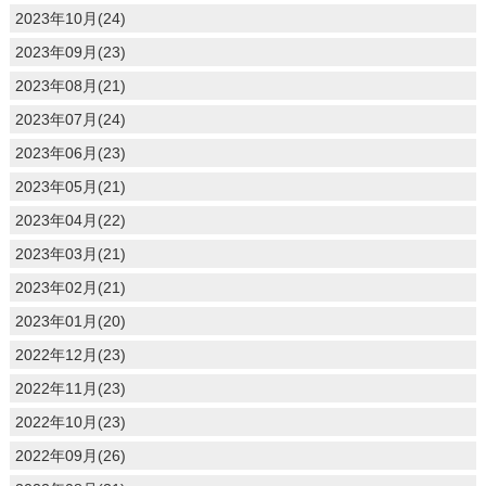
2023年10月(24)
2023年09月(23)
2023年08月(21)
2023年07月(24)
2023年06月(23)
2023年05月(21)
2023年04月(22)
2023年03月(21)
2023年02月(21)
2023年01月(20)
2022年12月(23)
2022年11月(23)
2022年10月(23)
2022年09月(26)