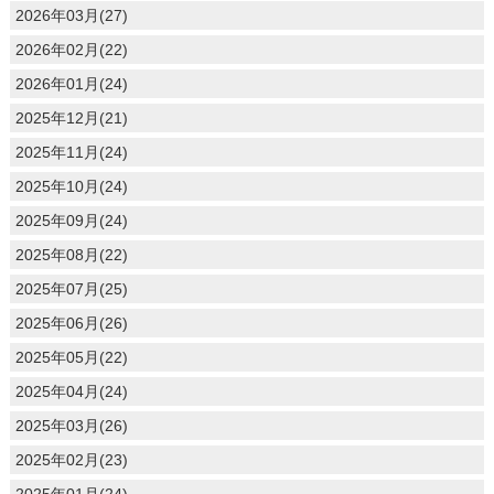
2026年03月(27)
2026年02月(22)
2026年01月(24)
2025年12月(21)
2025年11月(24)
2025年10月(24)
2025年09月(24)
2025年08月(22)
2025年07月(25)
2025年06月(26)
2025年05月(22)
2025年04月(24)
2025年03月(26)
2025年02月(23)
2025年01月(24)