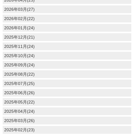
2026年03月(27)
2026年02月(22)
2026年01月(24)
2025年12月(21)
2025年11月(24)
2025年10月(24)
2025年09月(24)
2025年08月(22)
2025年07月(25)
2025年06月(26)
2025年05月(22)
2025年04月(24)
2025年03月(26)
2025年02月(23)