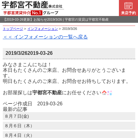
来店予約
【2019-03-26更新】お知らせ2019/3/26 | 宇都宮の賃貸は宇都宮不動産
トップページ
>
インフォメーション
>
2019/3/26
＜＜ インフォメーションの一覧へ戻る
2019/3/26
2019-03-26
みなさまこんにちは！
本日もたくさんのご来店、お問合せありがとうございま
す。
明日もたくさんのご来店、お問合せお待ちしております。
お部屋探しは
宇都宮不動産
にお任せください
ページ作成日 2019-03-26
最新の記事
８月７日(金)
８月６日（木）
８月４日（火）