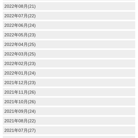
2022年08月(21)
2022年07月(22)
2022年06月(24)
2022年05月(23)
2022年04月(25)
2022年03月(25)
2022年02月(23)
2022年01月(24)
2021年12月(23)
2021年11月(26)
2021年10月(26)
2021年09月(24)
2021年08月(22)
2021年07月(27)