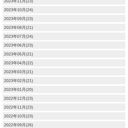
2023年11月(23)
2023年10月(24)
2023年09月(23)
2023年08月(21)
2023年07月(24)
2023年06月(23)
2023年05月(21)
2023年04月(22)
2023年03月(21)
2023年02月(21)
2023年01月(20)
2022年12月(23)
2022年11月(23)
2022年10月(23)
2022年09月(26)