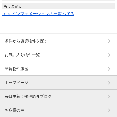
もっとみる
＜＜ インフォメーションの一覧へ戻る
条件から賃貸物件を探す
お気に入り物件一覧
閲覧物件履歴
トップページ
毎日更新！物件紹介ブログ
お客様の声