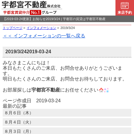
来店予約
【2019-03-24更新】お知らせ2019/3/24 | 宇都宮の賃貸は宇都宮不動産
トップページ
>
インフォメーション
>
2019/3/24
＜＜ インフォメーションの一覧へ戻る
2019/3/24
2019-03-24
みなさまこんにちは！
本日もたくさんのご来店、お問合せありがとうございま
す。
明日もたくさんのご来店、お問合せお待ちしております。
お部屋探しは
宇都宮不動産
にお任せください
ページ作成日 2019-03-24
最新の記事
８月６日（木）
８月４日（火）
８月３日（月）