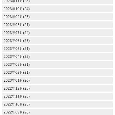
2023年11月(23)
2023年10月(24)
2023年09月(23)
2023年08月(21)
2023年07月(24)
2023年06月(23)
2023年05月(21)
2023年04月(22)
2023年03月(21)
2023年02月(21)
2023年01月(20)
2022年12月(23)
2022年11月(23)
2022年10月(23)
2022年09月(26)