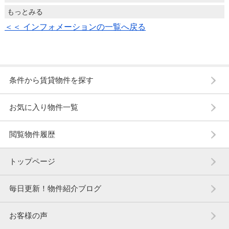
もっとみる
＜＜ インフォメーションの一覧へ戻る
条件から賃貸物件を探す
お気に入り物件一覧
閲覧物件履歴
トップページ
毎日更新！物件紹介ブログ
お客様の声