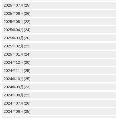
2025年07月(25)
2025年06月(26)
2025年05月(22)
2025年04月(24)
2025年03月(26)
2025年02月(23)
2025年01月(24)
2024年12月(20)
2024年11月(25)
2024年10月(25)
2024年09月(23)
2024年08月(22)
2024年07月(26)
2024年06月(25)