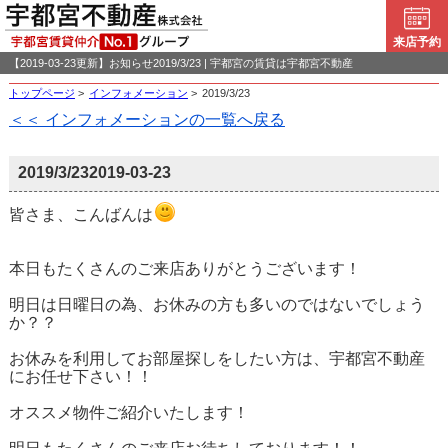
来店予約
【2019-03-23更新】お知らせ2019/3/23 | 宇都宮の賃貸は宇都宮不動産
トップページ
>
インフォメーション
>
2019/3/23
＜＜ インフォメーションの一覧へ戻る
2019/3/23
2019-03-23
皆さま、こんばんは
本日もたくさんのご来店ありがとうございます！
明日は日曜日の為、お休みの方も多いのではないでしょう
か？？
お休みを利用してお部屋探しをしたい方は、宇都宮不動産
にお任せ下さい！！
オススメ物件ご紹介いたします！