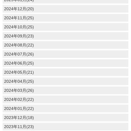
2024年12月(20)
2024年11月(25)
2024年10月(25)
2024年09月(23)
2024年08月(22)
2024年07月(26)
2024年06月(25)
2024年05月(21)
2024年04月(25)
2024年03月(26)
2024年02月(22)
2024年01月(22)
2023年12月(18)
2023年11月(23)