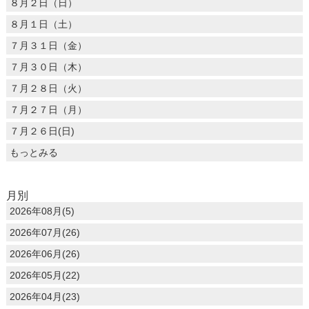
８月２日（日）
８月１日（土）
７月３１日（金）
７月３０日（木）
７月２８日（火）
７月２７日（月）
７月２６日(日)
もっとみる
月別
2026年08月(5)
2026年07月(26)
2026年06月(26)
2026年05月(22)
2026年04月(23)