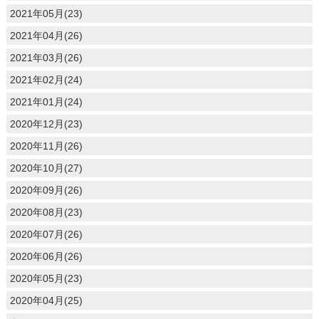
2021年05月(23)
2021年04月(26)
2021年03月(26)
2021年02月(24)
2021年01月(24)
2020年12月(23)
2020年11月(26)
2020年10月(27)
2020年09月(26)
2020年08月(23)
2020年07月(26)
2020年06月(26)
2020年05月(23)
2020年04月(25)