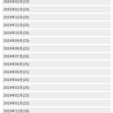
2025年02月(23)
2025年01月(24)
2024年12月(20)
2024年11月(25)
2024年10月(25)
2024年09月(23)
2024年08月(22)
2024年07月(26)
2024年06月(25)
2024年05月(21)
2024年04月(25)
2024年03月(26)
2024年02月(22)
2024年01月(22)
2023年12月(18)