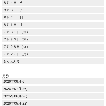
８月４日（火）
８月３日（月）
８月２日（日）
８月１日（土）
７月３１日（金）
７月３０日（木）
７月２８日（火）
７月２７日（月）
もっとみる
月別
2026年08月(6)
2026年07月(26)
2026年06月(26)
2026年05月(22)