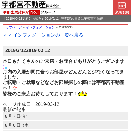
来店予約
【2019-03-12更新】お知らせ2019/3/12 | 宇都宮の賃貸は宇都宮不動産
トップページ
>
インフォメーション
>
2019/3/12
＜＜ インフォメーションの一覧へ戻る
2019/3/12
2019-03-12
本日もたくさんのご来店・お問合せありがとうございます
月内の入居が間に合うお部屋がどんどんと少なくなってき
ました。
ご転勤・ご就職などなどお部屋探しの際には宇都宮不動産
へ！
皆様のご来店お待ちしております！
ページ作成日 2019-03-12
最新の記事
８月７日(金)
８月６日（木）