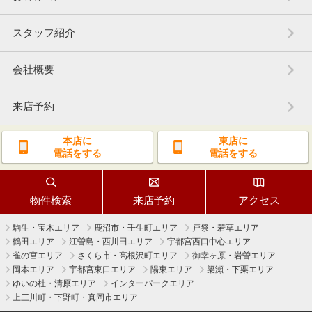
スタッフ紹介
会社概要
来店予約
本店に
東店に
電話をする
電話をする
物件検索
来店予約
アクセス
駒生・宝木エリア
鹿沼市・壬生町エリア
戸祭・若草エリア
鶴田エリア
江曽島・西川田エリア
宇都宮西口中心エリア
雀の宮エリア
さくら市・高根沢町エリア
御幸ヶ原・岩曽エリア
岡本エリア
宇都宮東口エリア
陽東エリア
簗瀬・下栗エリア
ゆいの杜・清原エリア
インターパークエリア
上三川町・下野町・真岡市エリア