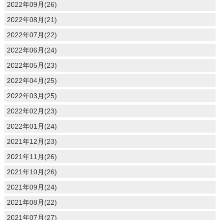
2022年09月(26)
2022年08月(21)
2022年07月(22)
2022年06月(24)
2022年05月(23)
2022年04月(25)
2022年03月(25)
2022年02月(23)
2022年01月(24)
2021年12月(23)
2021年11月(26)
2021年10月(26)
2021年09月(24)
2021年08月(22)
2021年07月(27)