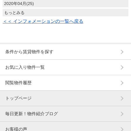
2020年04月(25)
もっとみる
＜＜ インフォメーションの一覧へ戻る
条件から賃貸物件を探す
お気に入り物件一覧
閲覧物件履歴
トップページ
毎日更新！物件紹介ブログ
お客様の声