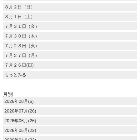
８月２日（日）
８月１日（土）
７月３１日（金）
７月３０日（木）
７月２８日（火）
７月２７日（月）
７月２６日(日)
もっとみる
月別
2026年08月(5)
2026年07月(26)
2026年06月(26)
2026年05月(22)
2026年04月(23)