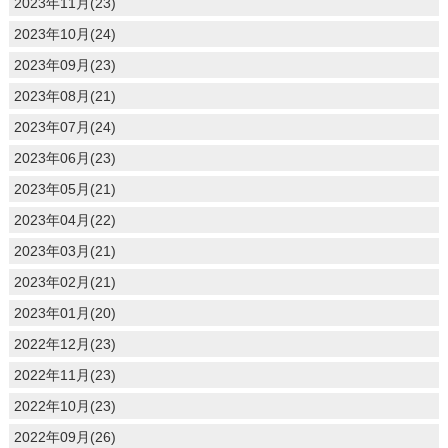
2023年11月(23)
2023年10月(24)
2023年09月(23)
2023年08月(21)
2023年07月(24)
2023年06月(23)
2023年05月(21)
2023年04月(22)
2023年03月(21)
2023年02月(21)
2023年01月(20)
2022年12月(23)
2022年11月(23)
2022年10月(23)
2022年09月(26)