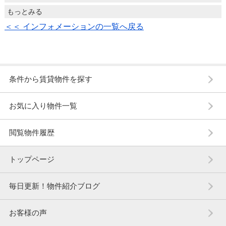
もっとみる
＜＜ インフォメーションの一覧へ戻る
条件から賃貸物件を探す
お気に入り物件一覧
閲覧物件履歴
トップページ
毎日更新！物件紹介ブログ
お客様の声