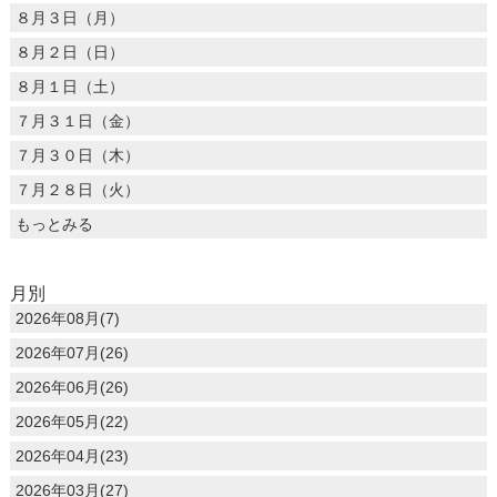
８月３日（月）
８月２日（日）
８月１日（土）
７月３１日（金）
７月３０日（木）
７月２８日（火）
もっとみる
月別
2026年08月(7)
2026年07月(26)
2026年06月(26)
2026年05月(22)
2026年04月(23)
2026年03月(27)