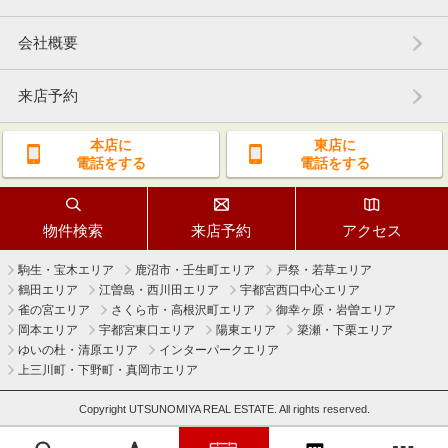
会社概要
来店予約
本店に
東店に
電話をする
電話をする
物件検索
来店予約
アクセス
駒生・宝木エリア
鹿沼市・壬生町エリア
戸祭・若草エリア
鶴田エリア
江曽島・西川田エリア
宇都宮西口中心エリア
雀の宮エリア
さくら市・高根沢町エリア
御幸ヶ原・岩曽エリア
岡本エリア
宇都宮東口エリア
陽東エリア
簗瀬・下栗エリア
ゆいの杜・清原エリア
インターパークエリア
上三川町・下野町・真岡市エリア
Copyright UTSUNOMIYA REAL ESTATE. All rights reserved.