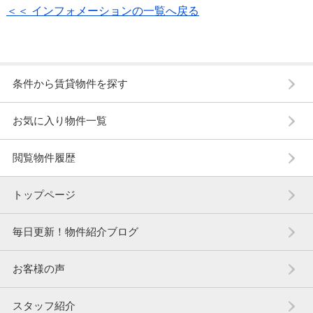
＜＜ インフォメーションの一覧へ戻る
条件から賃貸物件を探す
お気に入り物件一覧
閲覧物件履歴
トップページ
毎日更新！物件紹介ブログ
お客様の声
スタッフ紹介