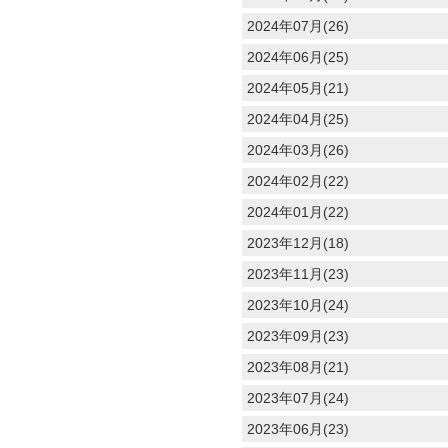
2024年07月(26)
2024年06月(25)
2024年05月(21)
2024年04月(25)
2024年03月(26)
2024年02月(22)
2024年01月(22)
2023年12月(18)
2023年11月(23)
2023年10月(24)
2023年09月(23)
2023年08月(21)
2023年07月(24)
2023年06月(23)