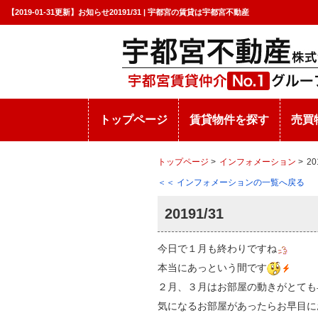
【2019-01-31更新】お知らせ20191/31 | 宇都宮の賃貸は宇都宮不動産
トップページ
賃貸物件を探す
売買
トップページ
>
インフォメーション
>
20
＜＜ インフォメーションの一覧へ戻る
20191/31
今日で１月も終わりですね
本当にあっという間です
２月、３月はお部屋の動きがとても
気になるお部屋があったらお早目に