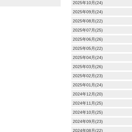
2025年10月(24)
2025年09月(24)
2025年08月(22)
2025年07月(25)
2025年06月(26)
2025年05月(22)
2025年04月(24)
2025年03月(26)
2025年02月(23)
2025年01月(24)
2024年12月(20)
2024年11月(25)
2024年10月(25)
2024年09月(23)
2024年08月(22)