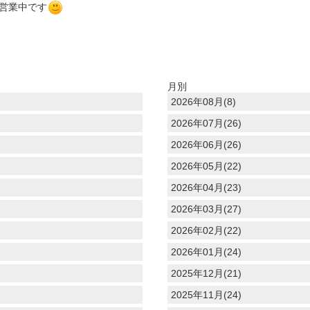
営業中です
月別
2026年08月(8)
2026年07月(26)
2026年06月(26)
2026年05月(22)
2026年04月(23)
2026年03月(27)
2026年02月(22)
2026年01月(24)
2025年12月(21)
2025年11月(24)