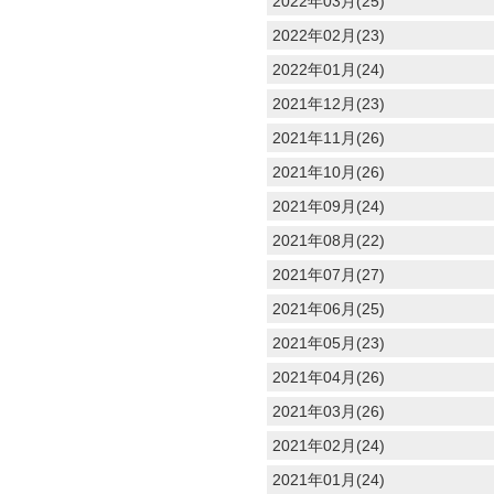
2022年03月(25)
2022年02月(23)
2022年01月(24)
2021年12月(23)
2021年11月(26)
2021年10月(26)
2021年09月(24)
2021年08月(22)
2021年07月(27)
2021年06月(25)
2021年05月(23)
2021年04月(26)
2021年03月(26)
2021年02月(24)
2021年01月(24)