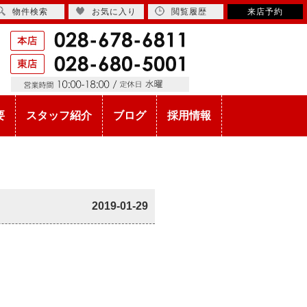
物件検索
お気に入り
閲覧履歴
来店予約
要
スタッフ紹介
ブログ
採用情報
2019-01-29