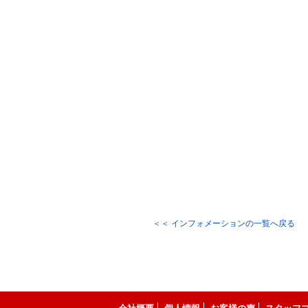
＜＜ インフォメーションの一覧へ戻る