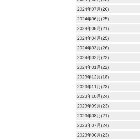
2024年07月(26)
2024年06月(25)
2024年05月(21)
2024年04月(25)
2024年03月(26)
2024年02月(22)
2024年01月(22)
2023年12月(18)
2023年11月(23)
2023年10月(24)
2023年09月(23)
2023年08月(21)
2023年07月(24)
2023年06月(23)