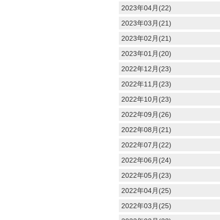
2023年04月(22)
2023年03月(21)
2023年02月(21)
2023年01月(20)
2022年12月(23)
2022年11月(23)
2022年10月(23)
2022年09月(26)
2022年08月(21)
2022年07月(22)
2022年06月(24)
2022年05月(23)
2022年04月(25)
2022年03月(25)