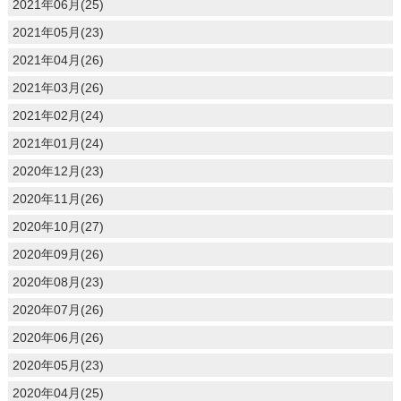
2021年06月(25)
2021年05月(23)
2021年04月(26)
2021年03月(26)
2021年02月(24)
2021年01月(24)
2020年12月(23)
2020年11月(26)
2020年10月(27)
2020年09月(26)
2020年08月(23)
2020年07月(26)
2020年06月(26)
2020年05月(23)
2020年04月(25)