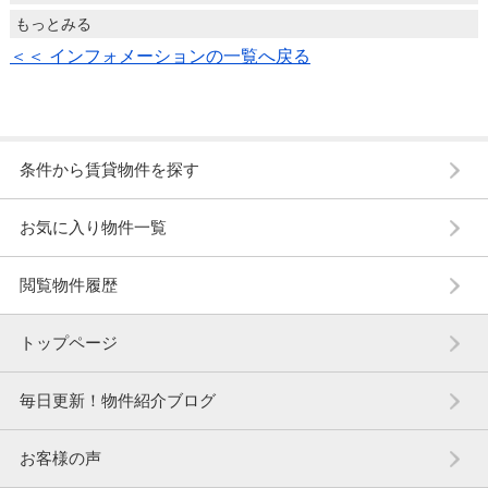
もっとみる
＜＜ インフォメーションの一覧へ戻る
条件から賃貸物件を探す
お気に入り物件一覧
閲覧物件履歴
トップページ
毎日更新！物件紹介ブログ
お客様の声