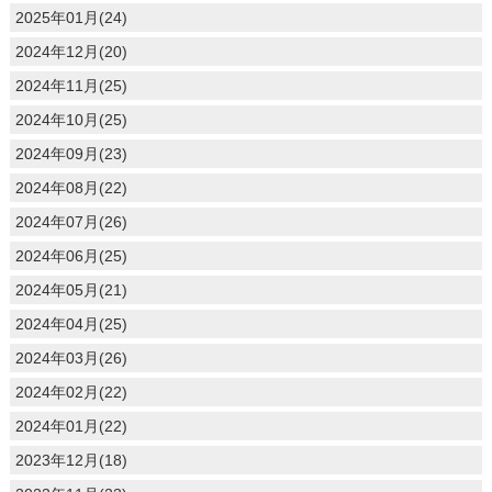
2025年01月(24)
2024年12月(20)
2024年11月(25)
2024年10月(25)
2024年09月(23)
2024年08月(22)
2024年07月(26)
2024年06月(25)
2024年05月(21)
2024年04月(25)
2024年03月(26)
2024年02月(22)
2024年01月(22)
2023年12月(18)