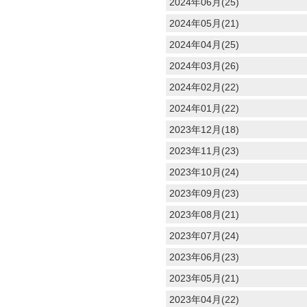
2024年06月(25)
2024年05月(21)
2024年04月(25)
2024年03月(26)
2024年02月(22)
2024年01月(22)
2023年12月(18)
2023年11月(23)
2023年10月(24)
2023年09月(23)
2023年08月(21)
2023年07月(24)
2023年06月(23)
2023年05月(21)
2023年04月(22)