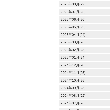
2025年08月(22)
2025年07月(25)
2025年06月(26)
2025年05月(22)
2025年04月(24)
2025年03月(26)
2025年02月(23)
2025年01月(24)
2024年12月(20)
2024年11月(25)
2024年10月(25)
2024年09月(23)
2024年08月(22)
2024年07月(26)