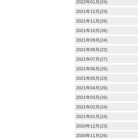
2022年01月(24)
2021年12月(23)
2021年11月(26)
2021年10月(26)
2021年09月(24)
2021年08月(22)
2021年07月(27)
2021年06月(25)
2021年05月(23)
2021年04月(26)
2021年03月(26)
2021年02月(24)
2021年01月(24)
2020年12月(23)
2020年11月(26)