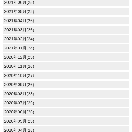
2021年06月(25)
2021年05月(23)
2021年04月(26)
2021年03月(26)
2021年02月(24)
2021年01月(24)
2020年12月(23)
2020年11月(26)
2020年10月(27)
2020年09月(26)
2020年08月(23)
2020年07月(26)
2020年06月(26)
2020年05月(23)
2020年04月(25)