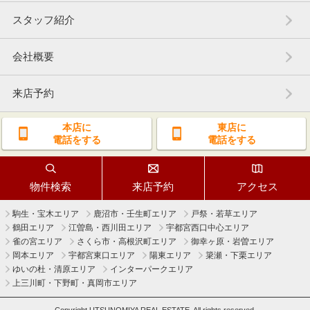
スタッフ紹介
会社概要
来店予約
本店に
東店に
電話をする
電話をする
物件検索
来店予約
アクセス
駒生・宝木エリア
鹿沼市・壬生町エリア
戸祭・若草エリア
鶴田エリア
江曽島・西川田エリア
宇都宮西口中心エリア
雀の宮エリア
さくら市・高根沢町エリア
御幸ヶ原・岩曽エリア
岡本エリア
宇都宮東口エリア
陽東エリア
簗瀬・下栗エリア
ゆいの杜・清原エリア
インターパークエリア
上三川町・下野町・真岡市エリア