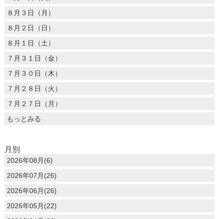
８月３日（月）
８月２日（日）
８月１日（土）
７月３１日（金）
７月３０日（木）
７月２８日（火）
７月２７日（月）
もっとみる
月別
2026年08月(6)
2026年07月(26)
2026年06月(26)
2026年05月(22)