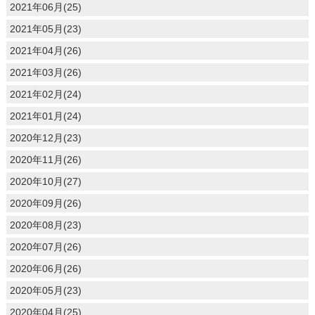
2021年06月(25)
2021年05月(23)
2021年04月(26)
2021年03月(26)
2021年02月(24)
2021年01月(24)
2020年12月(23)
2020年11月(26)
2020年10月(27)
2020年09月(26)
2020年08月(23)
2020年07月(26)
2020年06月(26)
2020年05月(23)
2020年04月(25)