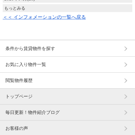
もっとみる
＜＜ インフォメーションの一覧へ戻る
条件から賃貸物件を探す
お気に入り物件一覧
閲覧物件履歴
トップページ
毎日更新！物件紹介ブログ
お客様の声