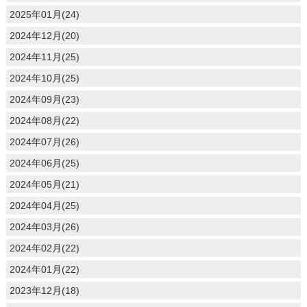
2025年01月(24)
2024年12月(20)
2024年11月(25)
2024年10月(25)
2024年09月(23)
2024年08月(22)
2024年07月(26)
2024年06月(25)
2024年05月(21)
2024年04月(25)
2024年03月(26)
2024年02月(22)
2024年01月(22)
2023年12月(18)