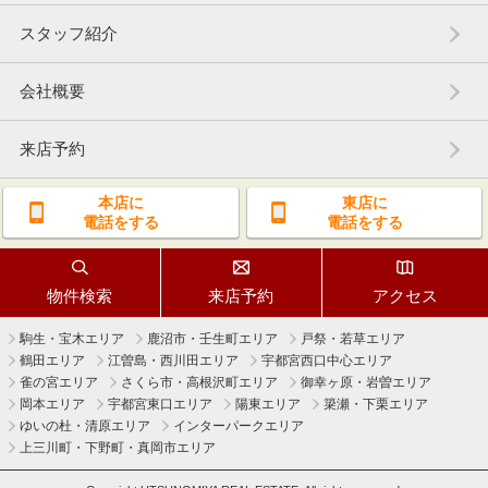
スタッフ紹介
会社概要
来店予約
本店に
東店に
電話をする
電話をする
物件検索
来店予約
アクセス
駒生・宝木エリア
鹿沼市・壬生町エリア
戸祭・若草エリア
鶴田エリア
江曽島・西川田エリア
宇都宮西口中心エリア
雀の宮エリア
さくら市・高根沢町エリア
御幸ヶ原・岩曽エリア
岡本エリア
宇都宮東口エリア
陽東エリア
簗瀬・下栗エリア
ゆいの杜・清原エリア
インターパークエリア
上三川町・下野町・真岡市エリア