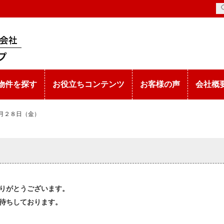
物件を探す
お役立ちコンテンツ
お客様の声
会社概
月２８日（金）
りがとうございます。
待ちしております。