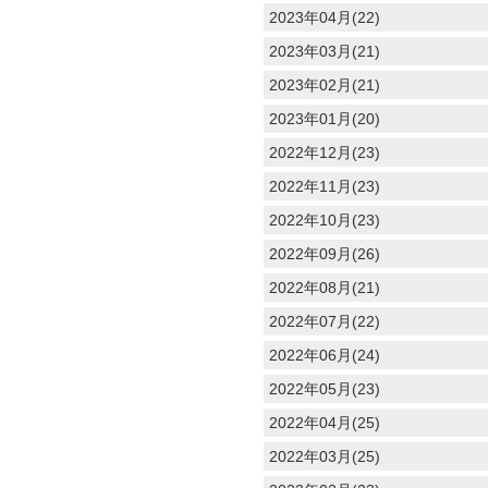
2023年04月(22)
2023年03月(21)
2023年02月(21)
2023年01月(20)
2022年12月(23)
2022年11月(23)
2022年10月(23)
2022年09月(26)
2022年08月(21)
2022年07月(22)
2022年06月(24)
2022年05月(23)
2022年04月(25)
2022年03月(25)