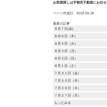
お部屋探しは宇都宮不動産にお任せ
ページ作成日 2018-09-28
最新の記事
８月７日(金)
８月６日（木）
８月４日（火）
８月３日（月）
８月２日（日）
８月１日（土）
７月３１日（金）
７月３０日（木）
７月２８日（火）
７月２７日（月）
もっとみる