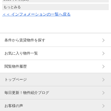
もっとみる
＜＜ インフォメーションの一覧へ戻る
条件から賃貸物件を探す
お気に入り物件一覧
閲覧物件履歴
トップページ
毎日更新！物件紹介ブログ
お客様の声