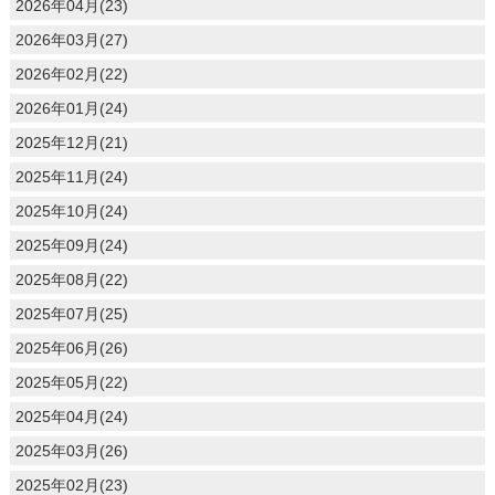
2026年04月(23)
2026年03月(27)
2026年02月(22)
2026年01月(24)
2025年12月(21)
2025年11月(24)
2025年10月(24)
2025年09月(24)
2025年08月(22)
2025年07月(25)
2025年06月(26)
2025年05月(22)
2025年04月(24)
2025年03月(26)
2025年02月(23)