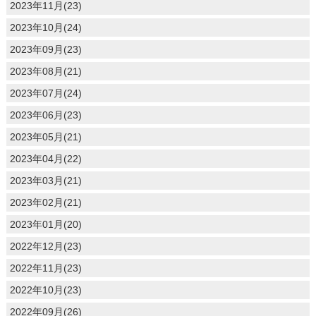
2023年11月(23)
2023年10月(24)
2023年09月(23)
2023年08月(21)
2023年07月(24)
2023年06月(23)
2023年05月(21)
2023年04月(22)
2023年03月(21)
2023年02月(21)
2023年01月(20)
2022年12月(23)
2022年11月(23)
2022年10月(23)
2022年09月(26)