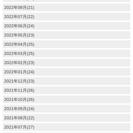
2022年08月(21)
2022年07月(22)
2022年06月(24)
2022年05月(23)
2022年04月(25)
2022年03月(25)
2022年02月(23)
2022年01月(24)
2021年12月(23)
2021年11月(26)
2021年10月(26)
2021年09月(24)
2021年08月(22)
2021年07月(27)