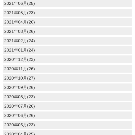
2021年06月(25)
2021年05月(23)
2021年04月(26)
2021年03月(26)
2021年02月(24)
2021年01月(24)
2020年12月(23)
2020年11月(26)
2020年10月(27)
2020年09月(26)
2020年08月(23)
2020年07月(26)
2020年06月(26)
2020年05月(23)
2020年04月(25)