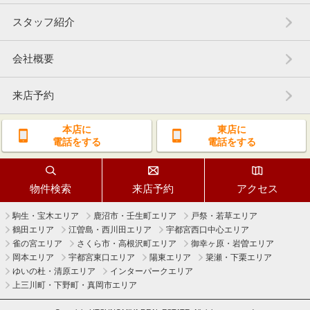
スタッフ紹介
会社概要
来店予約
本店に
東店に
電話をする
電話をする
物件検索
来店予約
アクセス
駒生・宝木エリア
鹿沼市・壬生町エリア
戸祭・若草エリア
鶴田エリア
江曽島・西川田エリア
宇都宮西口中心エリア
雀の宮エリア
さくら市・高根沢町エリア
御幸ヶ原・岩曽エリア
岡本エリア
宇都宮東口エリア
陽東エリア
簗瀬・下栗エリア
ゆいの杜・清原エリア
インターパークエリア
上三川町・下野町・真岡市エリア