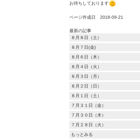
お待ちしております
ページ作成日 2018-09-21
最新の記事
８月８日（土）
８月７日(金)
８月６日（木）
８月４日（火）
８月３日（月）
８月２日（日）
８月１日（土）
７月３１日（金）
７月３０日（木）
７月２８日（火）
もっとみる