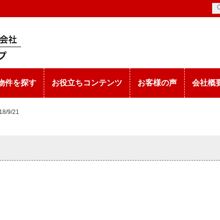
物件を探す
お役立ちコンテンツ
お客様の声
会社概
18/9/21