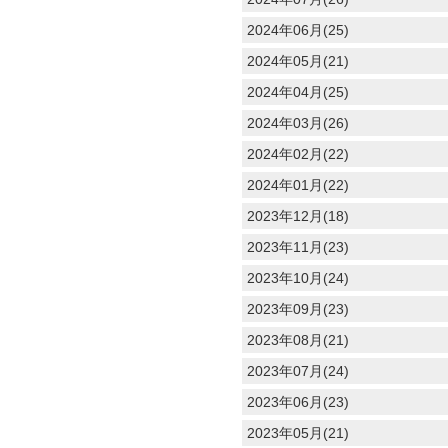
2024年06月(25)
2024年05月(21)
2024年04月(25)
2024年03月(26)
2024年02月(22)
2024年01月(22)
2023年12月(18)
2023年11月(23)
2023年10月(24)
2023年09月(23)
2023年08月(21)
2023年07月(24)
2023年06月(23)
2023年05月(21)