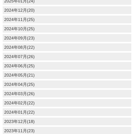
2025年01月(24)
2024年12月(20)
2024年11月(25)
2024年10月(25)
2024年09月(23)
2024年08月(22)
2024年07月(26)
2024年06月(25)
2024年05月(21)
2024年04月(25)
2024年03月(26)
2024年02月(22)
2024年01月(22)
2023年12月(18)
2023年11月(23)