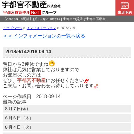
来店予約
【2018-09-14更新】お知らせ2018/9/14 | 宇都宮の賃貸は宇都宮不動産
トップページ
>
インフォメーション
>
2018/9/14
＜＜ インフォメーションの一覧へ戻る
2018/9/14
2018-09-14
明日から3連休ですね
弊社は元気に営業しておりますので
お部屋探しの方は
ぜひ、
宇都宮不動産
にお任せください
ご来店・お問い合わせお待ちしております
ページ作成日 2018-09-14
最新の記事
８月７日(金)
８月６日（木）
８月４日（火）