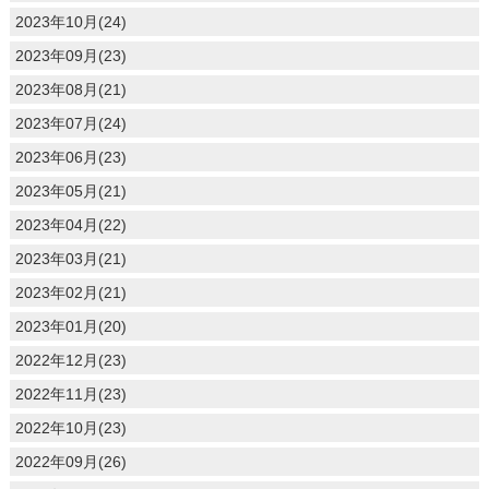
2023年10月(24)
2023年09月(23)
2023年08月(21)
2023年07月(24)
2023年06月(23)
2023年05月(21)
2023年04月(22)
2023年03月(21)
2023年02月(21)
2023年01月(20)
2022年12月(23)
2022年11月(23)
2022年10月(23)
2022年09月(26)