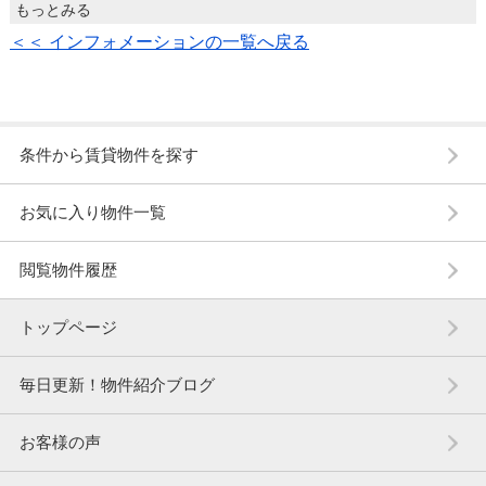
もっとみる
＜＜ インフォメーションの一覧へ戻る
条件から賃貸物件を探す
お気に入り物件一覧
閲覧物件履歴
トップページ
毎日更新！物件紹介ブログ
お客様の声