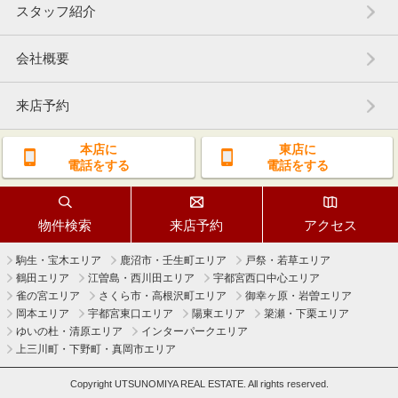
スタッフ紹介
会社概要
来店予約
本店に
東店に
電話をする
電話をする
物件検索
来店予約
アクセス
駒生・宝木エリア
鹿沼市・壬生町エリア
戸祭・若草エリア
鶴田エリア
江曽島・西川田エリア
宇都宮西口中心エリア
雀の宮エリア
さくら市・高根沢町エリア
御幸ヶ原・岩曽エリア
岡本エリア
宇都宮東口エリア
陽東エリア
簗瀬・下栗エリア
ゆいの杜・清原エリア
インターパークエリア
上三川町・下野町・真岡市エリア
Copyright UTSUNOMIYA REAL ESTATE. All rights reserved.