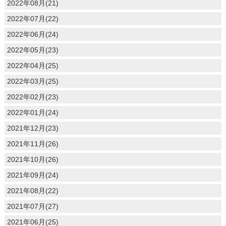
2022年08月(21)
2022年07月(22)
2022年06月(24)
2022年05月(23)
2022年04月(25)
2022年03月(25)
2022年02月(23)
2022年01月(24)
2021年12月(23)
2021年11月(26)
2021年10月(26)
2021年09月(24)
2021年08月(22)
2021年07月(27)
2021年06月(25)