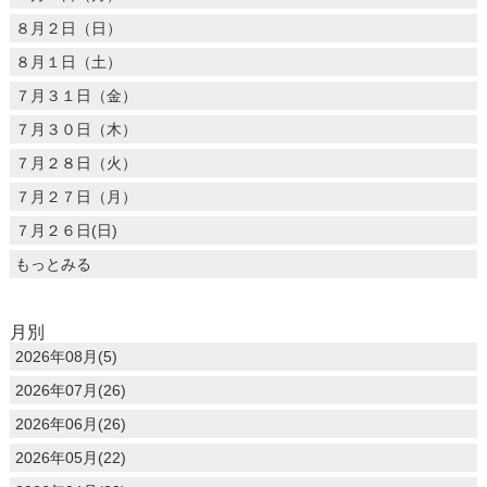
８月２日（日）
８月１日（土）
７月３１日（金）
７月３０日（木）
７月２８日（火）
７月２７日（月）
７月２６日(日)
もっとみる
月別
2026年08月(5)
2026年07月(26)
2026年06月(26)
2026年05月(22)