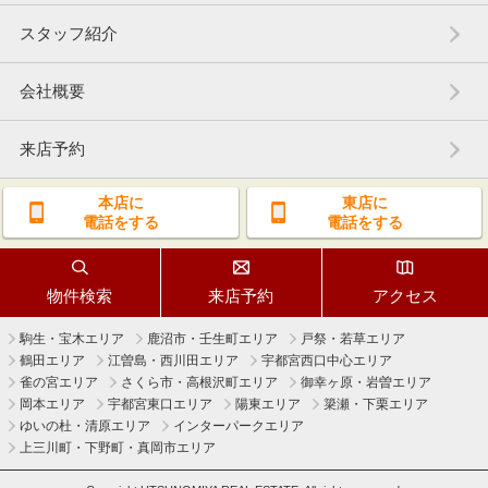
スタッフ紹介
会社概要
来店予約
本店に
東店に
電話をする
電話をする
物件検索
来店予約
アクセス
駒生・宝木エリア
鹿沼市・壬生町エリア
戸祭・若草エリア
鶴田エリア
江曽島・西川田エリア
宇都宮西口中心エリア
雀の宮エリア
さくら市・高根沢町エリア
御幸ヶ原・岩曽エリア
岡本エリア
宇都宮東口エリア
陽東エリア
簗瀬・下栗エリア
ゆいの杜・清原エリア
インターパークエリア
上三川町・下野町・真岡市エリア