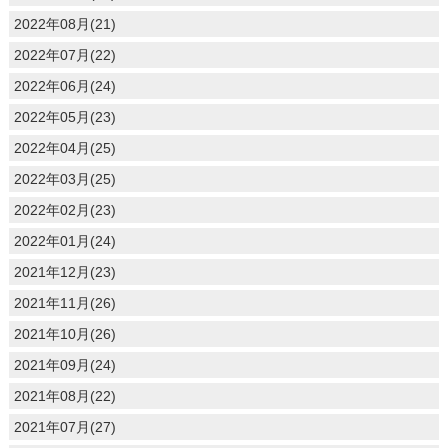
2022年08月(21)
2022年07月(22)
2022年06月(24)
2022年05月(23)
2022年04月(25)
2022年03月(25)
2022年02月(23)
2022年01月(24)
2021年12月(23)
2021年11月(26)
2021年10月(26)
2021年09月(24)
2021年08月(22)
2021年07月(27)