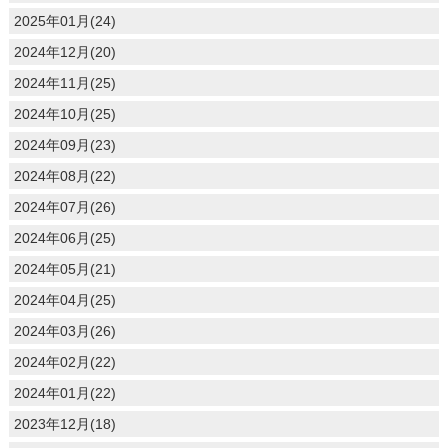
2025年01月(24)
2024年12月(20)
2024年11月(25)
2024年10月(25)
2024年09月(23)
2024年08月(22)
2024年07月(26)
2024年06月(25)
2024年05月(21)
2024年04月(25)
2024年03月(26)
2024年02月(22)
2024年01月(22)
2023年12月(18)