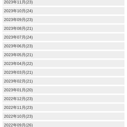
2023年11月(23)
2023年10月(24)
2023年09月(23)
2023年08月(21)
2023年07月(24)
2023年06月(23)
2023年05月(21)
2023年04月(22)
2023年03月(21)
2023年02月(21)
2023年01月(20)
2022年12月(23)
2022年11月(23)
2022年10月(23)
2022年09月(26)