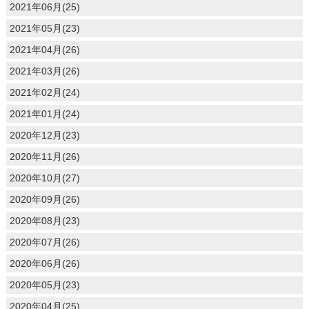
2021年06月(25)
2021年05月(23)
2021年04月(26)
2021年03月(26)
2021年02月(24)
2021年01月(24)
2020年12月(23)
2020年11月(26)
2020年10月(27)
2020年09月(26)
2020年08月(23)
2020年07月(26)
2020年06月(26)
2020年05月(23)
2020年04月(25)