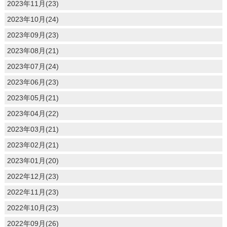
2023年11月(23)
2023年10月(24)
2023年09月(23)
2023年08月(21)
2023年07月(24)
2023年06月(23)
2023年05月(21)
2023年04月(22)
2023年03月(21)
2023年02月(21)
2023年01月(20)
2022年12月(23)
2022年11月(23)
2022年10月(23)
2022年09月(26)