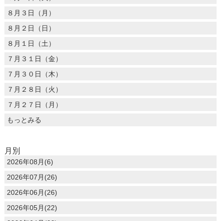
８月３日（月）
８月２日（日）
８月１日（土）
７月３１日（金）
７月３０日（木）
７月２８日（火）
７月２７日（月）
もっとみる
月別
2026年08月(6)
2026年07月(26)
2026年06月(26)
2026年05月(22)