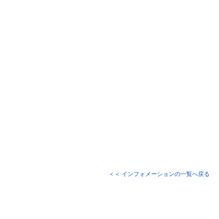
＜＜ インフォメーションの一覧へ戻る