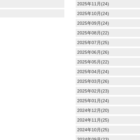
2025年11月(24)
2025年10月(24)
2025年09月(24)
2025年08月(22)
2025年07月(25)
2025年06月(26)
2025年05月(22)
2025年04月(24)
2025年03月(26)
2025年02月(23)
2025年01月(24)
2024年12月(20)
2024年11月(25)
2024年10月(25)
2024年09月(23)