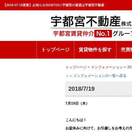
【2018-07-19更新】お知らせ2018/7/19 | 宇都宮の賃貸は宇都宮不動産
トップページ
賃貸物件を探す
売買
トップページ
>
インフォメーション
>
20
＜＜ インフォメーションの一覧へ戻る
2018/7/19
7月19日（木）
こんにちは！
お盆休みに向けて、お引越しをお考えの