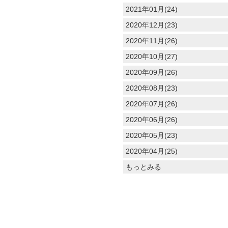
2021年01月(24)
2020年12月(23)
2020年11月(26)
2020年10月(27)
2020年09月(26)
2020年08月(23)
2020年07月(26)
2020年06月(26)
2020年05月(23)
2020年04月(25)
もっとみる