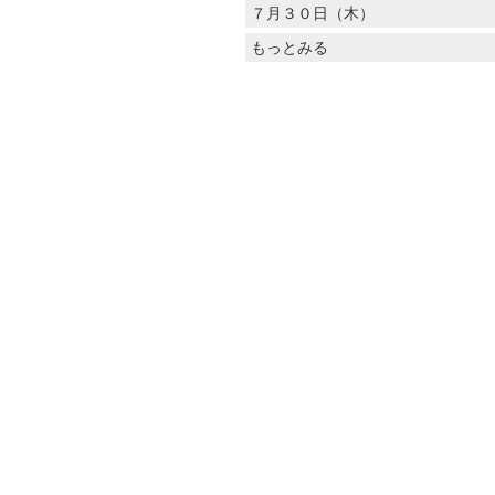
７月３０日（木）
もっとみる