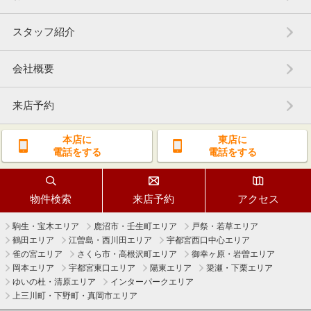
スタッフ紹介
会社概要
来店予約
本店に
東店に
電話をする
電話をする
物件検索
来店予約
アクセス
駒生・宝木エリア
鹿沼市・壬生町エリア
戸祭・若草エリア
鶴田エリア
江曽島・西川田エリア
宇都宮西口中心エリア
雀の宮エリア
さくら市・高根沢町エリア
御幸ヶ原・岩曽エリア
岡本エリア
宇都宮東口エリア
陽東エリア
簗瀬・下栗エリア
ゆいの杜・清原エリア
インターパークエリア
上三川町・下野町・真岡市エリア