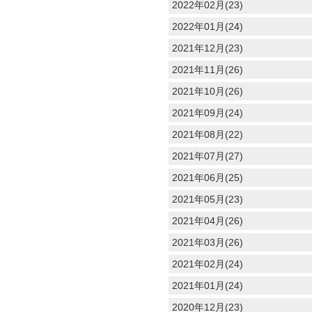
2022年02月(23)
2022年01月(24)
2021年12月(23)
2021年11月(26)
2021年10月(26)
2021年09月(24)
2021年08月(22)
2021年07月(27)
2021年06月(25)
2021年05月(23)
2021年04月(26)
2021年03月(26)
2021年02月(24)
2021年01月(24)
2020年12月(23)