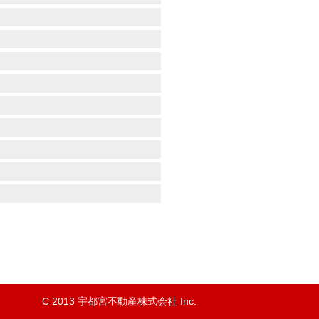
C 2013 宇都宮不動産株式会社 Inc.