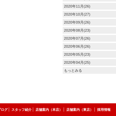
2020年11月(26)
2020年10月(27)
2020年09月(26)
2020年08月(23)
2020年07月(26)
2020年06月(26)
2020年05月(23)
2020年04月(25)
もっとみる
ブログ
スタッフ紹介
店舗案内（本店）
店舗案内（東店）
採用情報