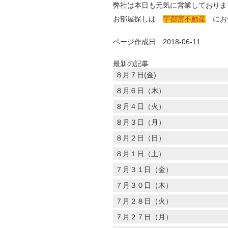
弊社は本日も元気に営業しておりま
お部屋探しは
宇都宮不動産
にお
ページ作成日 2018-06-11
最新の記事
８月７日(金)
８月６日（木）
８月４日（火）
８月３日（月）
８月２日（日）
８月１日（土）
７月３１日（金）
７月３０日（木）
７月２８日（火）
７月２７日（月）