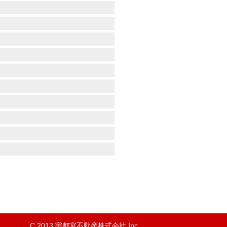
C 2013 宇都宮不動産株式会社 Inc.