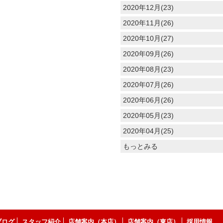
2020年12月(23)
2020年11月(26)
2020年10月(27)
2020年09月(26)
2020年08月(23)
2020年07月(26)
2020年06月(26)
2020年05月(23)
2020年04月(25)
もっとみる
ブログ
スタッフ紹介
店舗案内（本店）
店舗案内（東店）
採用情報