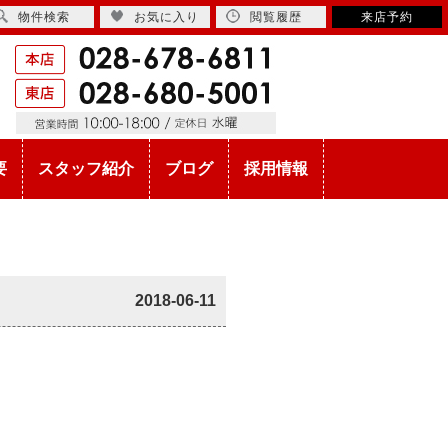
物件検索
お気に入り
閲覧履歴
来店予約
要
スタッフ紹介
ブログ
採用情報
2018-06-11