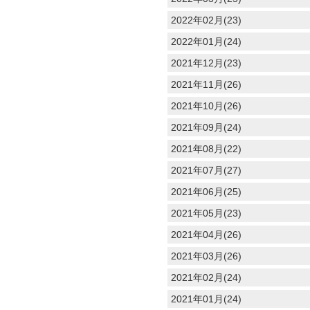
2022年02月(23)
2022年01月(24)
2021年12月(23)
2021年11月(26)
2021年10月(26)
2021年09月(24)
2021年08月(22)
2021年07月(27)
2021年06月(25)
2021年05月(23)
2021年04月(26)
2021年03月(26)
2021年02月(24)
2021年01月(24)