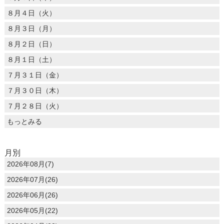
８月４日（火）
８月３日（月）
８月２日（日）
８月１日（土）
７月３１日（金）
７月３０日（木）
７月２８日（火）
もっとみる
月別
2026年08月(7)
2026年07月(26)
2026年06月(26)
2026年05月(22)