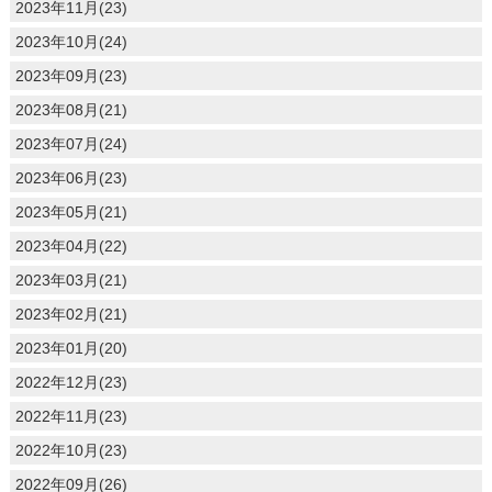
2023年11月(23)
2023年10月(24)
2023年09月(23)
2023年08月(21)
2023年07月(24)
2023年06月(23)
2023年05月(21)
2023年04月(22)
2023年03月(21)
2023年02月(21)
2023年01月(20)
2022年12月(23)
2022年11月(23)
2022年10月(23)
2022年09月(26)