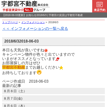
来店予約
【2018-06-03更新】お知らせ2018/6/3 | 宇都宮の賃貸は宇都宮不動産
トップページ
>
インフォメーション
>
2018/6/3
＜＜ インフォメーションの一覧へ戻る
2018/6/3
2018-06-03
本日も天気が良いですね
キャンペーン物件が色々と出ていますので
いまがオススメとなっています
お部屋探しの方はぜひ
宇都宮不動産
までお越しください
お待ちしております
ページ作成日 2018-06-03
最新の記事
８月８日（土）
８月７日(金)
８月６日（木）