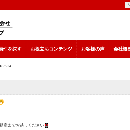
物件を探す
お役立ちコンテンツ
お客様の声
会社概
18/5/24
動産までお越しください