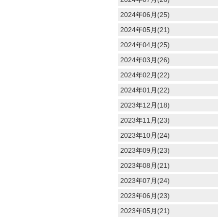
2024年06月(25)
2024年05月(21)
2024年04月(25)
2024年03月(26)
2024年02月(22)
2024年01月(22)
2023年12月(18)
2023年11月(23)
2023年10月(24)
2023年09月(23)
2023年08月(21)
2023年07月(24)
2023年06月(23)
2023年05月(21)