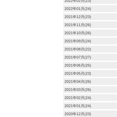
2022年02月(23)
2022年01月(24)
2021年12月(23)
2021年11月(26)
2021年10月(26)
2021年09月(24)
2021年08月(22)
2021年07月(27)
2021年06月(25)
2021年05月(23)
2021年04月(26)
2021年03月(26)
2021年02月(24)
2021年01月(24)
2020年12月(23)