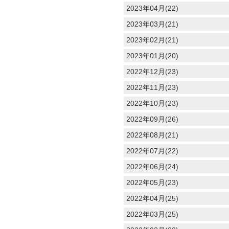
2023年04月(22)
2023年03月(21)
2023年02月(21)
2023年01月(20)
2022年12月(23)
2022年11月(23)
2022年10月(23)
2022年09月(26)
2022年08月(21)
2022年07月(22)
2022年06月(24)
2022年05月(23)
2022年04月(25)
2022年03月(25)