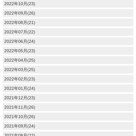
2022年10月(23)
2022年09月(26)
2022年08月(21)
2022年07月(22)
2022年06月(24)
2022年05月(23)
2022年04月(25)
2022年03月(25)
2022年02月(23)
2022年01月(24)
2021年12月(23)
2021年11月(26)
2021年10月(26)
2021年09月(24)
2021年08月(22)