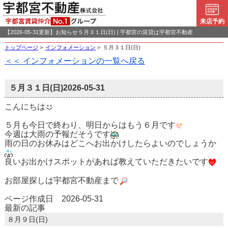
来店予約
【2026-05-31更新】お知らせ５月３１日(日) | 宇都宮の賃貸は宇都宮不動産
トップページ
>
インフォメーション
>
５月３１日(日)
＜＜ インフォメーションの一覧へ戻る
５月３１日(日)
2026-05-31
こんにちは
５月も今日で終わり、明日からはもう６月です
今週は大雨の予報だそうです
雨の日のお休みはどこへお出かけしたらよいのでしょうか
良いお出かけスポットがあれば教えていただきたいです
お部屋探しは宇都宮不動産まで
ページ作成日 2026-05-31
最新の記事
８月９日(日)