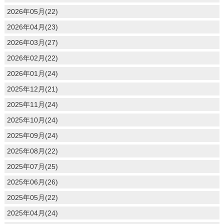
2026年05月(22)
2026年04月(23)
2026年03月(27)
2026年02月(22)
2026年01月(24)
2025年12月(21)
2025年11月(24)
2025年10月(24)
2025年09月(24)
2025年08月(22)
2025年07月(25)
2025年06月(26)
2025年05月(22)
2025年04月(24)