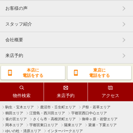
お客様の声
スタッフ紹介
会社概要
来店予約
本店に
東店に
電話をする
電話をする
物件検索
来店予約
アクセス
駒生・宝木エリア
鹿沼市・壬生町エリア
戸祭・若草エリア
鶴田エリア
江曽島・西川田エリア
宇都宮西口中心エリア
雀の宮エリア
さくら市・高根沢町エリア
御幸ヶ原・岩曽エリア
岡本エリア
宇都宮東口エリア
陽東エリア
簗瀬・下栗エリア
ゆいの杜・清原エリア
インターパークエリア