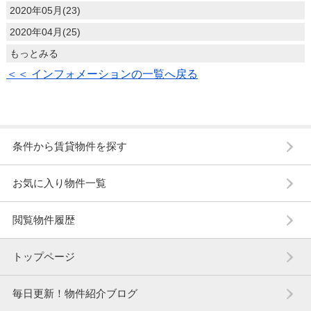
2020年05月(23)
2020年04月(25)
もっとみる
＜＜ インフォメーションの一覧へ戻る
条件から賃貸物件を探す
お気に入り物件一覧
閲覧物件履歴
トップページ
毎日更新！物件紹介ブログ