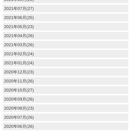
2021年07月(27)
2021年06月(25)
2021年05月(23)
2021年04月(26)
2021年03月(26)
2021年02月(24)
2021年01月(24)
2020年12月(23)
2020年11月(26)
2020年10月(27)
2020年09月(26)
2020年08月(23)
2020年07月(26)
2020年06月(26)