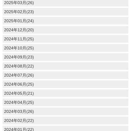
2025年03月(26)
2025年02月(23)
2025年01月(24)
2024年12月(20)
2024年11月(25)
2024年10月(25)
2024年09月(23)
2024年08月(22)
2024年07月(26)
2024年06月(25)
2024年05月(21)
2024年04月(25)
2024年03月(26)
2024年02月(22)
2024年01月(22)