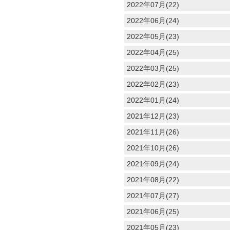
2022年07月(22)
2022年06月(24)
2022年05月(23)
2022年04月(25)
2022年03月(25)
2022年02月(23)
2022年01月(24)
2021年12月(23)
2021年11月(26)
2021年10月(26)
2021年09月(24)
2021年08月(22)
2021年07月(27)
2021年06月(25)
2021年05月(23)