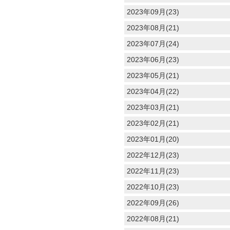
2023年09月(23)
2023年08月(21)
2023年07月(24)
2023年06月(23)
2023年05月(21)
2023年04月(22)
2023年03月(21)
2023年02月(21)
2023年01月(20)
2022年12月(23)
2022年11月(23)
2022年10月(23)
2022年09月(26)
2022年08月(21)