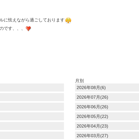
ルに怯えながら過ごしております
のです、、、
月別
2026年08月(6)
2026年07月(26)
2026年06月(26)
2026年05月(22)
2026年04月(23)
2026年03月(27)