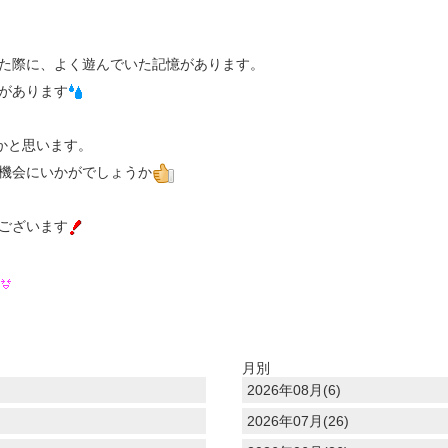
た際に、よく遊んでいた記憶があります。
があります
かと思います。
機会にいかがでしょうか
ございます
月別
2026年08月(6)
2026年07月(26)