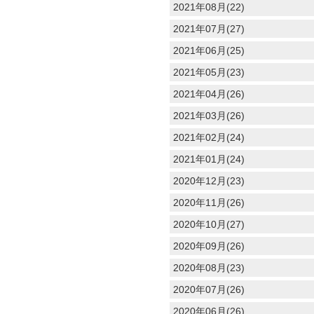
2021年08月(22)
2021年07月(27)
2021年06月(25)
2021年05月(23)
2021年04月(26)
2021年03月(26)
2021年02月(24)
2021年01月(24)
2020年12月(23)
2020年11月(26)
2020年10月(27)
2020年09月(26)
2020年08月(23)
2020年07月(26)
2020年06月(26)