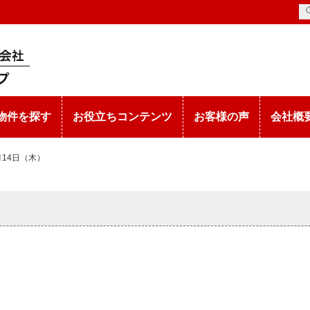
物件を探す
お役立ちコンテンツ
お客様の声
会社概
月14日（木）