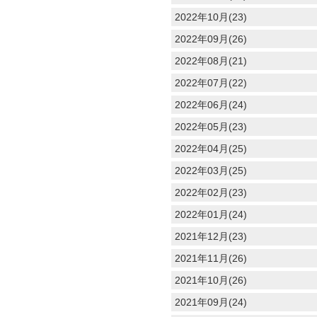
2022年10月(23)
2022年09月(26)
2022年08月(21)
2022年07月(22)
2022年06月(24)
2022年05月(23)
2022年04月(25)
2022年03月(25)
2022年02月(23)
2022年01月(24)
2021年12月(23)
2021年11月(26)
2021年10月(26)
2021年09月(24)