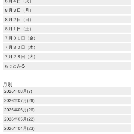
８月４日（火）
８月３日（月）
８月２日（日）
８月１日（土）
７月３１日（金）
７月３０日（木）
７月２８日（火）
もっとみる
月別
2026年08月(7)
2026年07月(26)
2026年06月(26)
2026年05月(22)
2026年04月(23)