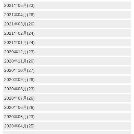
2021年05月(23)
2021年04月(26)
2021年03月(26)
2021年02月(24)
2021年01月(24)
2020年12月(23)
2020年11月(26)
2020年10月(27)
2020年09月(26)
2020年08月(23)
2020年07月(26)
2020年06月(26)
2020年05月(23)
2020年04月(25)