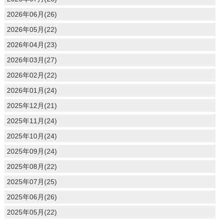
2026年06月(26)
2026年05月(22)
2026年04月(23)
2026年03月(27)
2026年02月(22)
2026年01月(24)
2025年12月(21)
2025年11月(24)
2025年10月(24)
2025年09月(24)
2025年08月(22)
2025年07月(25)
2025年06月(26)
2025年05月(22)