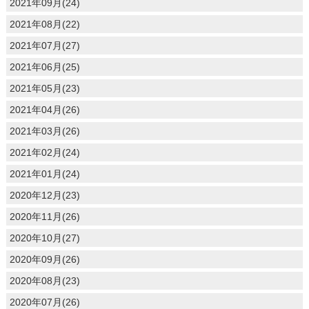
2021年09月(24)
2021年08月(22)
2021年07月(27)
2021年06月(25)
2021年05月(23)
2021年04月(26)
2021年03月(26)
2021年02月(24)
2021年01月(24)
2020年12月(23)
2020年11月(26)
2020年10月(27)
2020年09月(26)
2020年08月(23)
2020年07月(26)