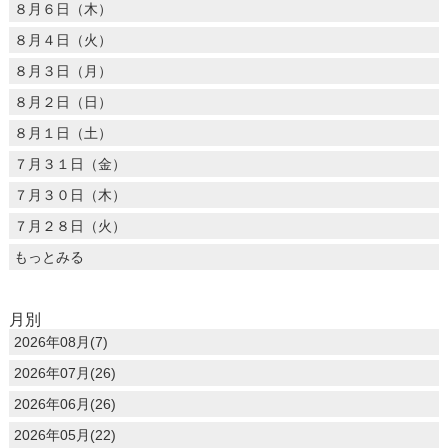
８月６日（木）
８月４日（火）
８月３日（月）
８月２日（日）
８月１日（土）
７月３１日（金）
７月３０日（木）
７月２８日（火）
もっとみる
月別
2026年08月(7)
2026年07月(26)
2026年06月(26)
2026年05月(22)