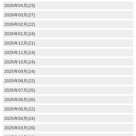
2026年04月(23)
2026年03月(27)
2026年02月(22)
2026年01月(24)
2025年12月(21)
2025年11月(24)
2025年10月(24)
2025年09月(24)
2025年08月(22)
2025年07月(25)
2025年06月(26)
2025年05月(22)
2025年04月(24)
2025年03月(26)