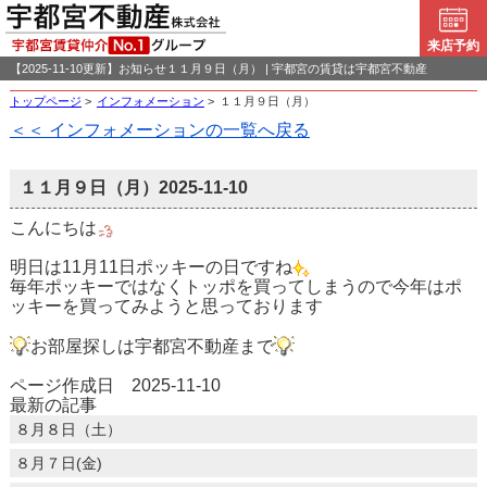
来店予約
【2025-11-10更新】お知らせ１１月９日（月） | 宇都宮の賃貸は宇都宮不動産
トップページ
>
インフォメーション
>
１１月９日（月）
＜＜ インフォメーションの一覧へ戻る
１１月９日（月）
2025-11-10
こんにちは
明日は11月11日ポッキーの日ですね
毎年ポッキーではなくトッポを買ってしまうので今年はポ
ッキーを買ってみようと思っております
お部屋探しは宇都宮不動産まで
ページ作成日 2025-11-10
最新の記事
８月８日（土）
８月７日(金)