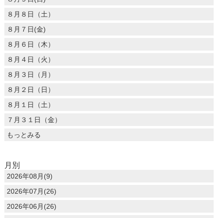
８月８日（土）
８月７日(金)
８月６日（木）
８月４日（火）
８月３日（月）
８月２日（日）
８月１日（土）
７月３１日（金）
もっとみる
月別
2026年08月(9)
2026年07月(26)
2026年06月(26)