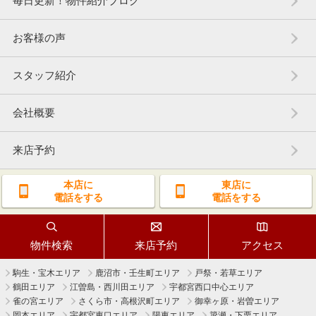
毎日更新！物件紹介ブログ
お客様の声
スタッフ紹介
会社概要
来店予約
本店に
東店に
電話をする
電話をする
物件検索
来店予約
アクセス
駒生・宝木エリア
鹿沼市・壬生町エリア
戸祭・若草エリア
鶴田エリア
江曽島・西川田エリア
宇都宮西口中心エリア
雀の宮エリア
さくら市・高根沢町エリア
御幸ヶ原・岩曽エリア
岡本エリア
宇都宮東口エリア
陽東エリア
簗瀬・下栗エリア