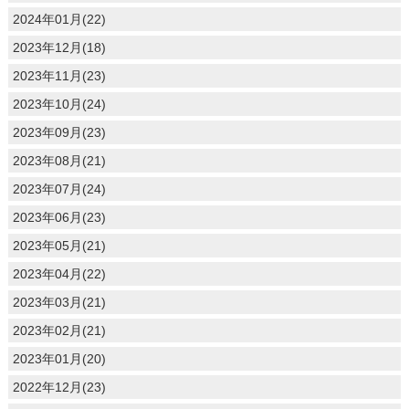
2024年01月(22)
2023年12月(18)
2023年11月(23)
2023年10月(24)
2023年09月(23)
2023年08月(21)
2023年07月(24)
2023年06月(23)
2023年05月(21)
2023年04月(22)
2023年03月(21)
2023年02月(21)
2023年01月(20)
2022年12月(23)