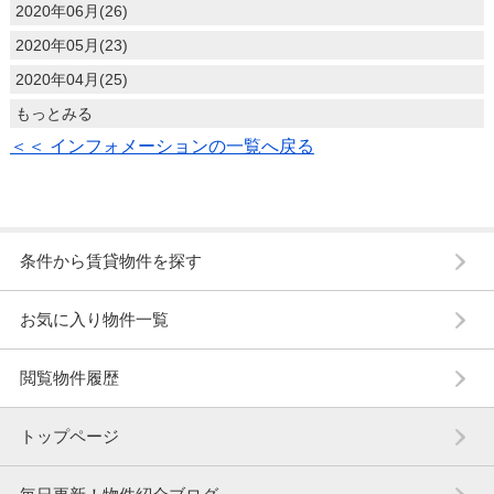
2020年06月(26)
2020年05月(23)
2020年04月(25)
もっとみる
＜＜ インフォメーションの一覧へ戻る
条件から賃貸物件を探す
お気に入り物件一覧
閲覧物件履歴
トップページ