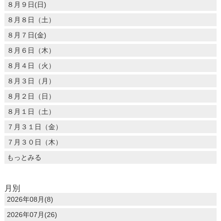
８月９日(日)
８月８日（土）
８月７日(金)
８月６日（木）
８月４日（火）
８月３日（月）
８月２日（日）
８月１日（土）
７月３１日（金）
７月３０日（木）
もっとみる
月別
2026年08月(8)
2026年07月(26)