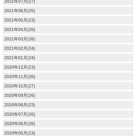
2021年07月(27)
2021年06月(25)
2021年05月(23)
2021年04月(26)
2021年03月(26)
2021年02月(24)
2021年01月(24)
2020年12月(23)
2020年11月(26)
2020年10月(27)
2020年09月(26)
2020年08月(23)
2020年07月(26)
2020年06月(26)
2020年05月(23)