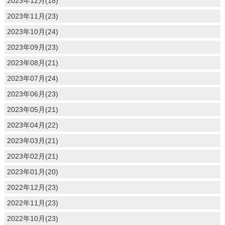
2023年12月(18)
2023年11月(23)
2023年10月(24)
2023年09月(23)
2023年08月(21)
2023年07月(24)
2023年06月(23)
2023年05月(21)
2023年04月(22)
2023年03月(21)
2023年02月(21)
2023年01月(20)
2022年12月(23)
2022年11月(23)
2022年10月(23)