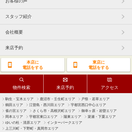
お客様の声
スタッフ紹介
会社概要
来店予約
本店に
東店に
電話をする
電話をする
物件検索
来店予約
アクセス
駒生・宝木エリア
鹿沼市・壬生町エリア
戸祭・若草エリア
鶴田エリア
江曽島・西川田エリア
宇都宮西口中心エリア
雀の宮エリア
さくら市・高根沢町エリア
御幸ヶ原・岩曽エリア
岡本エリア
宇都宮東口エリア
陽東エリア
簗瀬・下栗エリア
ゆいの杜・清原エリア
インターパークエリア
上三川町・下野町・真岡市エリア