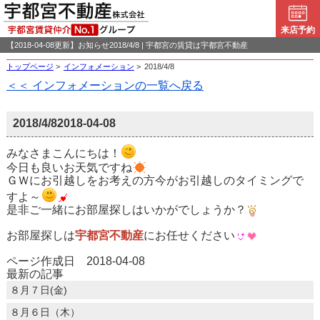
来店予約
【2018-04-08更新】お知らせ2018/4/8 | 宇都宮の賃貸は宇都宮不動産
トップページ
>
インフォメーション
>
2018/4/8
＜＜ インフォメーションの一覧へ戻る
2018/4/8
2018-04-08
みなさまこんにちは！
今日も良いお天気ですね
ＧＷにお引越しをお考えの方今がお引越しのタイミングで
すよ～
是非ご一緒にお部屋探しはいかがでしょうか？
お部屋探しは
宇都宮不動産
にお任せください
ページ作成日 2018-04-08
最新の記事
８月７日(金)
８月６日（木）