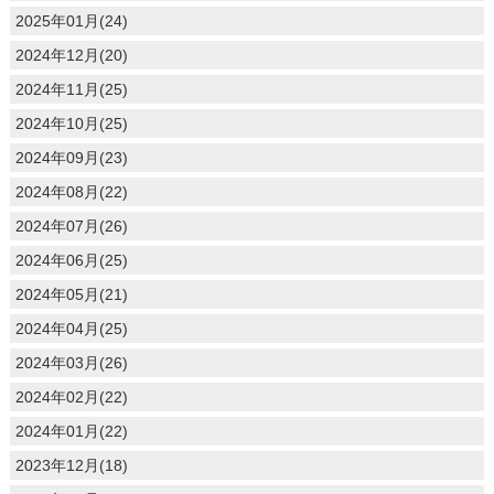
2025年01月(24)
2024年12月(20)
2024年11月(25)
2024年10月(25)
2024年09月(23)
2024年08月(22)
2024年07月(26)
2024年06月(25)
2024年05月(21)
2024年04月(25)
2024年03月(26)
2024年02月(22)
2024年01月(22)
2023年12月(18)