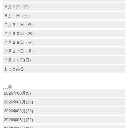
８月２日（日）
８月１日（土）
７月３１日（金）
７月３０日（木）
７月２８日（火）
７月２７日（月）
７月２６日(日)
もっとみる
月別
2026年08月(5)
2026年07月(26)
2026年06月(26)
2026年05月(22)