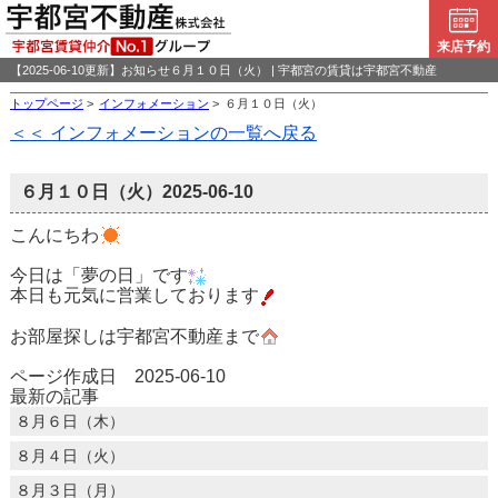
来店予約
【2025-06-10更新】お知らせ６月１０日（火） | 宇都宮の賃貸は宇都宮不動産
トップページ
>
インフォメーション
>
６月１０日（火）
＜＜ インフォメーションの一覧へ戻る
６月１０日（火）
2025-06-10
こんにちわ
今日は「夢の日」です
本日も元気に営業しております
お部屋探しは宇都宮不動産まで
ページ作成日 2025-06-10
最新の記事
８月６日（木）
８月４日（火）
８月３日（月）