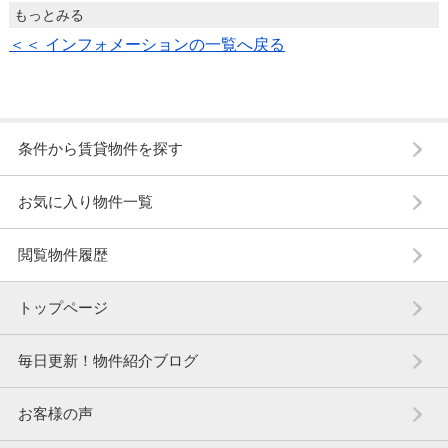
もっとみる
＜＜ インフォメーションの一覧へ戻る
条件から賃貸物件を探す
お気に入り物件一覧
閲覧物件履歴
トップページ
毎日更新！物件紹介ブログ
お客様の声