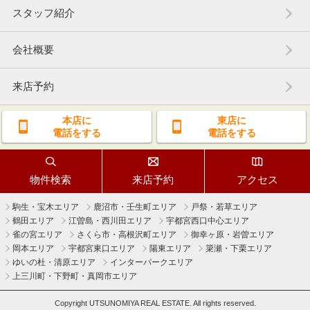
スタッフ紹介
会社概要
来店予約
本店に
東店に
電話をする
電話をする
物件検索
来店予約
アクセス
駒生・宝木エリア
鹿沼市・壬生町エリア
戸祭・若草エリア
鶴田エリア
江曽島・西川田エリア
宇都宮西口中心エリア
雀の宮エリア
さくら市・高根沢町エリア
御幸ヶ原・岩曽エリア
岡本エリア
宇都宮東口エリア
陽東エリア
簗瀬・下栗エリア
ゆいの杜・清原エリア
インターパークエリア
上三川町・下野町・真岡市エリア
Copyright UTSUNOMIYA REAL ESTATE. All rights reserved.