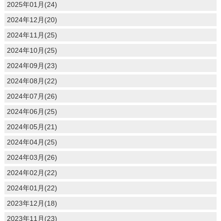
2025年01月(24)
2024年12月(20)
2024年11月(25)
2024年10月(25)
2024年09月(23)
2024年08月(22)
2024年07月(26)
2024年06月(25)
2024年05月(21)
2024年04月(25)
2024年03月(26)
2024年02月(22)
2024年01月(22)
2023年12月(18)
2023年11月(23)