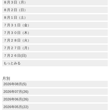
８月３日（月）
８月２日（日）
８月１日（土）
７月３１日（金）
７月３０日（木）
７月２８日（火）
７月２７日（月）
７月２６日(日)
もっとみる
月別
2026年08月(5)
2026年07月(26)
2026年06月(26)
2026年05月(22)