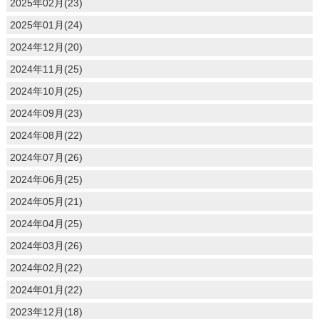
2025年02月(23)
2025年01月(24)
2024年12月(20)
2024年11月(25)
2024年10月(25)
2024年09月(23)
2024年08月(22)
2024年07月(26)
2024年06月(25)
2024年05月(21)
2024年04月(25)
2024年03月(26)
2024年02月(22)
2024年01月(22)
2023年12月(18)