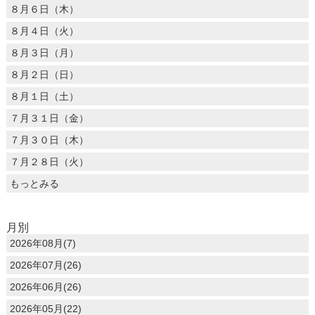
８月６日（木）
８月４日（火）
８月３日（月）
８月２日（日）
８月１日（土）
７月３１日（金）
７月３０日（木）
７月２８日（火）
もっとみる
月別
2026年08月(7)
2026年07月(26)
2026年06月(26)
2026年05月(22)