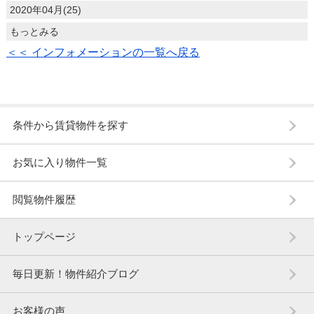
2020年04月(25)
もっとみる
＜＜ インフォメーションの一覧へ戻る
条件から賃貸物件を探す
お気に入り物件一覧
閲覧物件履歴
トップページ
毎日更新！物件紹介ブログ
お客様の声