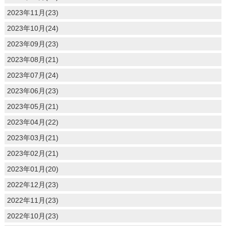
2023年11月(23)
2023年10月(24)
2023年09月(23)
2023年08月(21)
2023年07月(24)
2023年06月(23)
2023年05月(21)
2023年04月(22)
2023年03月(21)
2023年02月(21)
2023年01月(20)
2022年12月(23)
2022年11月(23)
2022年10月(23)