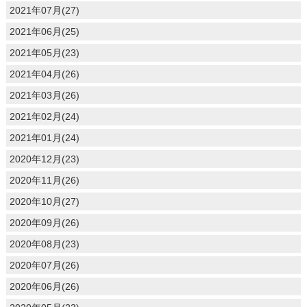
2021年07月(27)
2021年06月(25)
2021年05月(23)
2021年04月(26)
2021年03月(26)
2021年02月(24)
2021年01月(24)
2020年12月(23)
2020年11月(26)
2020年10月(27)
2020年09月(26)
2020年08月(23)
2020年07月(26)
2020年06月(26)