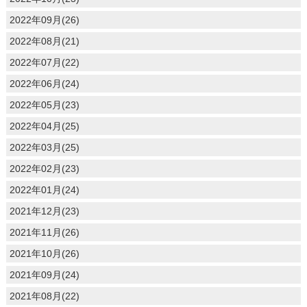
2022年09月(26)
2022年08月(21)
2022年07月(22)
2022年06月(24)
2022年05月(23)
2022年04月(25)
2022年03月(25)
2022年02月(23)
2022年01月(24)
2021年12月(23)
2021年11月(26)
2021年10月(26)
2021年09月(24)
2021年08月(22)