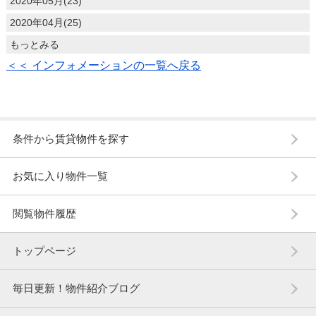
2020年05月(23)
2020年04月(25)
もっとみる
＜＜ インフォメーションの一覧へ戻る
条件から賃貸物件を探す
お気に入り物件一覧
閲覧物件履歴
トップページ
毎日更新！物件紹介ブログ