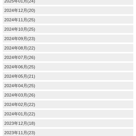
2025年01月(24)
2024年12月(20)
2024年11月(25)
2024年10月(25)
2024年09月(23)
2024年08月(22)
2024年07月(26)
2024年06月(25)
2024年05月(21)
2024年04月(25)
2024年03月(26)
2024年02月(22)
2024年01月(22)
2023年12月(18)
2023年11月(23)