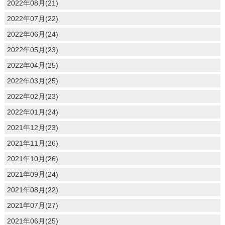
2022年08月(21)
2022年07月(22)
2022年06月(24)
2022年05月(23)
2022年04月(25)
2022年03月(25)
2022年02月(23)
2022年01月(24)
2021年12月(23)
2021年11月(26)
2021年10月(26)
2021年09月(24)
2021年08月(22)
2021年07月(27)
2021年06月(25)